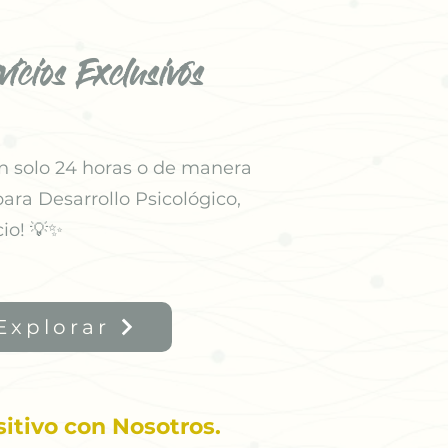
icios Exclusivos
n solo 24 horas o de manera
ara Desarrollo Psicológico,
io! 💡✨
Explorar
itivo con Nosotros.