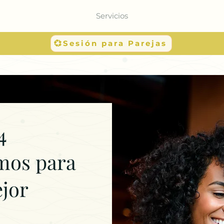
Servicios
💞Sesión para Parejas
4
mos para
ejor