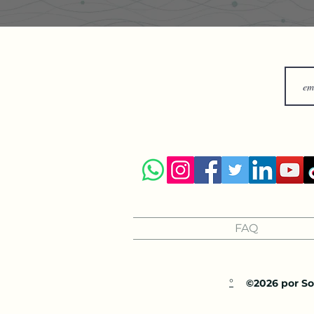
FAQ
°
©2026 por Sol