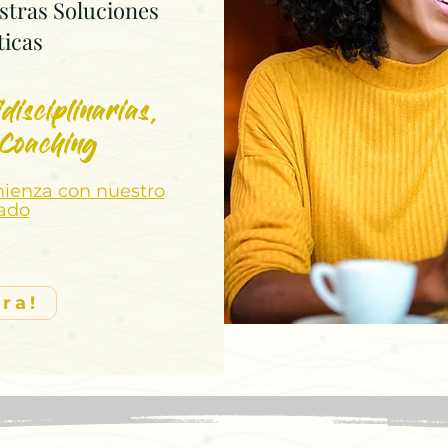
stras Soluciones
ticas
disciplinarias,
 Coaching
mienza con nuestro
zado
ra!