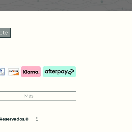
ete
Más
°
 Reservados.®