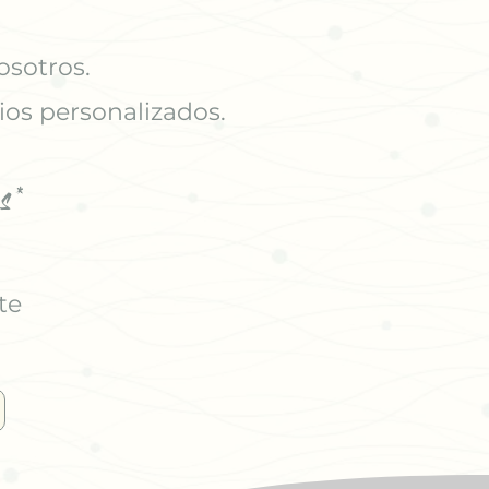
osotros.
ios personalizados.
s*
te