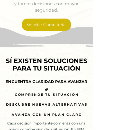
y tomar decisiones con mayor
seguridad.
Solicitar Consultoría
SÍ EXISTEN SOLUCIONES
SÍ EXISTEN SOLUCIONES
PARA TU SITUACIÓN
PARA TU SITUACIÓN
ENCUENTRA CLARIDAD PARA AVANZAR
ENCUENTRA CLARIDAD PARA AVANZAR
🌿
🌿
COMPRENDE TU SITUACIÓN
COMPRENDE TU SITUACIÓN
DESCUBRE NUEVAS ALTERNATIVAS
DESCUBRE NUEVAS ALTERNATIVAS
AVANZA CON UN PLAN CLARO
AVANZA CON UN PLAN CLARO
Cada decisión importante comienza con una
mejor comprensión de la situación. En SEM