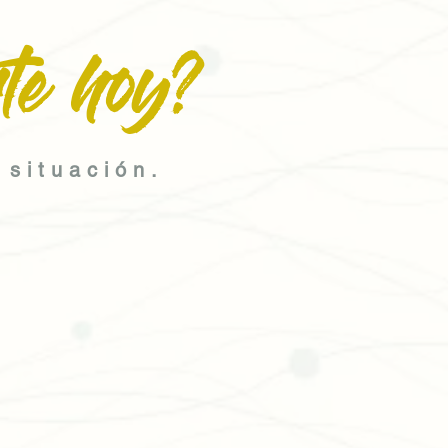
te hoy?
 situación.