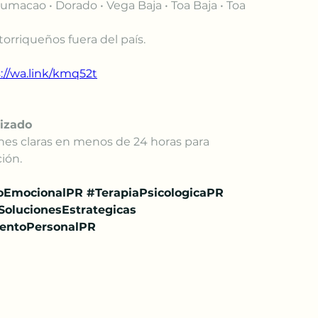
umacao • Dorado • Vega Baja • Toa Baja • Toa 
orriqueños fuera del país.
://wa.link/kmq52t
lizado
nes claras en menos de 24 horas para 
ión.
oEmocionalPR
#TerapiaPsicologicaPR
SolucionesEstrategicas
entoPersonalPR