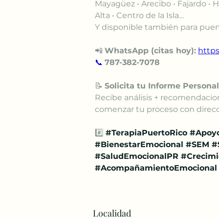
Mayagüez • Arecibo • Fajardo • H
Alta • Centro de la Isla…
Y disponible también para puert
📲 
WhatsApp (citas hoy):
https
📞
787-382-7078
📝 
Solicita tu Informe Persona
Recibe análisis + recomendacio
comenzar tu proceso con direcc
#️⃣ 
#TerapiaPuertoRico
#Apoy
#BienestarEmocional
#SEM
#
#SaludEmocionalPR
#Crecimi
#AcompañamientoEmocional
Localidad