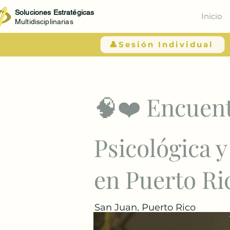
Soluciones Estratégicas
Inicio
Multidisciplinarias
👤Sesión Individual
< Atrás
🧠❤️ Encuent
Psicológica 
en Puerto Ri
San Juan, Puerto Rico