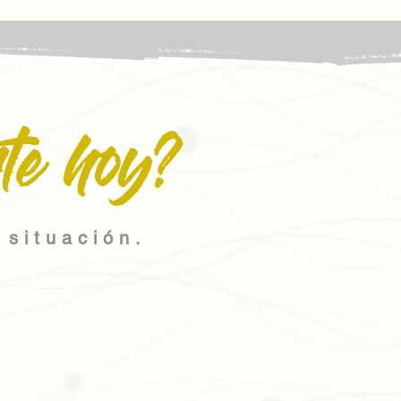
te hoy?
 situación.