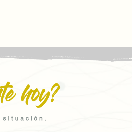
te hoy?
 situación.