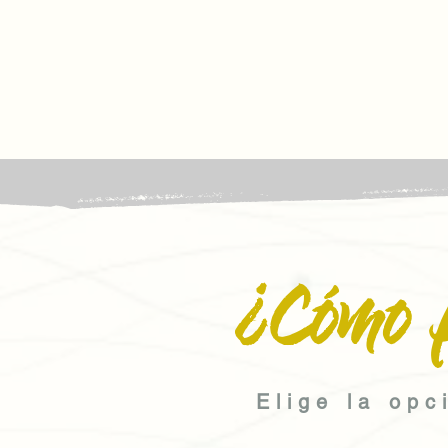
¿Cómo 
Elige la opc