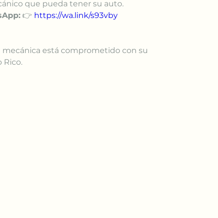
ánico que pueda tener su auto. 
sApp:
 👉 
https://wa.link/s93vby
 Rico.