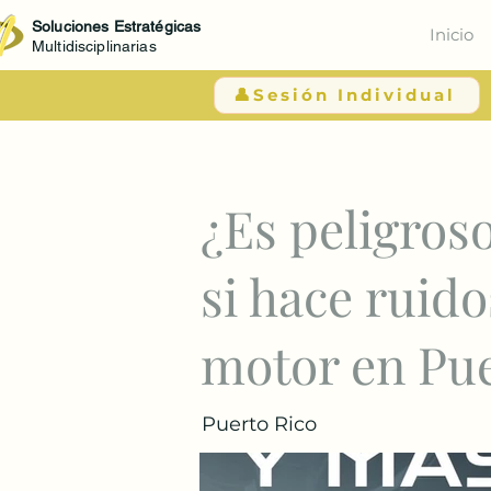
Soluciones Estratégicas
Inicio
Multidisciplinarias
👤Sesión Individual
< Atrás
¿Es peligros
si hace ruido
motor en Pue
Puerto Rico