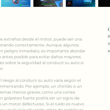
P
s extraños desde el motor, puede ser una 
7
cionando correctamente. Aunque algunos 
n peligro inmediato, es importante abordar 
I
 antes posible para evitar daños mayores. 
s sobre la seguridad al conducir su auto si 
r:
El riesgo al conducir su auto varía según el 
rimentando. Por ejemplo, un chirrido o un 
blemas menos graves, como una correa 
 golpeteo fuerte podría ser un signo de 
 un motor defectuoso. Si el ruido es nuevo 
e y evaluar la situación antes de continuar 