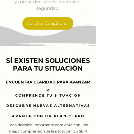
y tomar decisiones con mayor
seguridad.
Solicitar Consultoría
SÍ EXISTEN SOLUCIONES
SÍ EXISTEN SOLUCIONES
PARA TU SITUACIÓN
PARA TU SITUACIÓN
ENCUENTRA CLARIDAD PARA AVANZAR
ENCUENTRA CLARIDAD PARA AVANZAR
🌿
🌿
COMPRENDE TU SITUACIÓN
COMPRENDE TU SITUACIÓN
DESCUBRE NUEVAS ALTERNATIVAS
DESCUBRE NUEVAS ALTERNATIVAS
AVANZA CON UN PLAN CLARO
AVANZA CON UN PLAN CLARO
Cada decisión importante comienza con una
mejor comprensión de la situación. En SEM