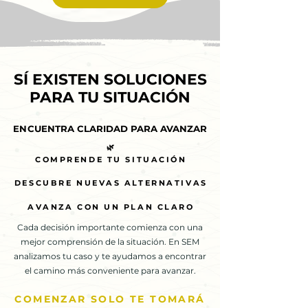
SÍ EXISTEN SOLUCIONES
SÍ EXISTEN SOLUCIONES
PARA TU SITUACIÓN
PARA TU SITUACIÓN
ENCUENTRA CLARIDAD PARA AVANZAR
ENCUENTRA CLARIDAD PARA AVANZAR
🌿
🌿
COMPRENDE TU SITUACIÓN
COMPRENDE TU SITUACIÓN
DESCUBRE NUEVAS ALTERNATIVAS
DESCUBRE NUEVAS ALTERNATIVAS
AVANZA CON UN PLAN CLARO
AVANZA CON UN PLAN CLARO
Cada decisión importante comienza con una
mejor comprensión de la situación. En SEM
analizamos tu caso y te ayudamos a encontrar
el camino más conveniente para avanzar.
COMENZAR SOLO TE TOMARÁ