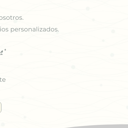
osotros.
ios personalizados.
s*
te