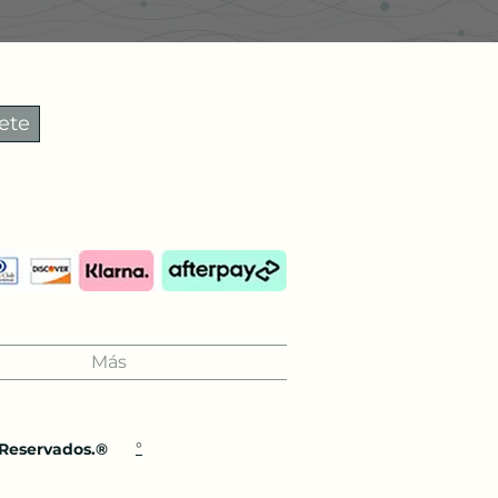
ete
Más
°
 Reservados.®