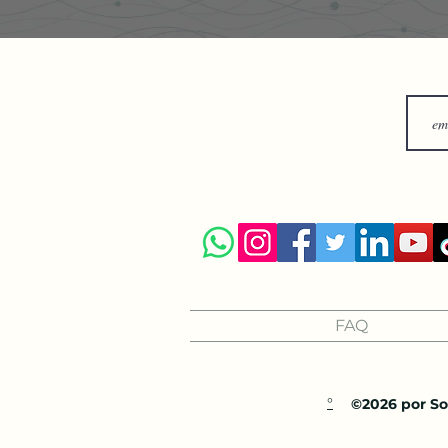
FAQ
°
©2026 por Sol