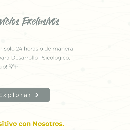
icios Exclusivos
n solo 24 horas o de manera
ara Desarrollo Psicológico,
io! 💡✨
Explorar
itivo con Nosotros.