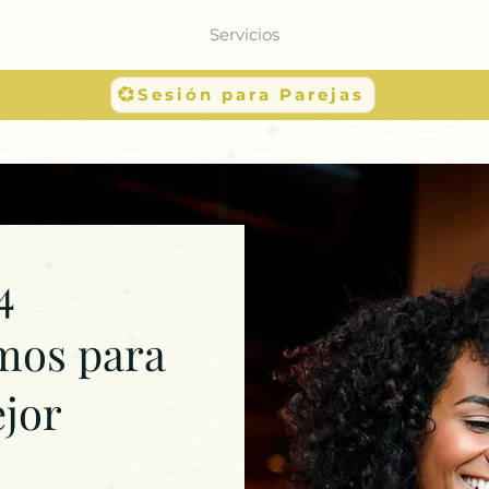
Servicios
💞Sesión para Parejas
4
mos para
ejor