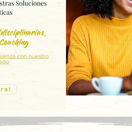
stras Soluciones
ticas
disciplinarias,
 Coaching
mienza con nuestro
zado
ra!