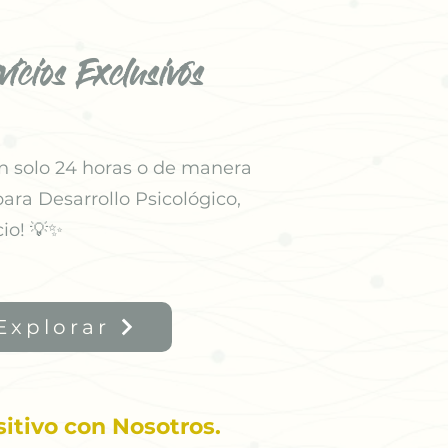
icios Exclusivos
n solo 24 horas o de manera
ara Desarrollo Psicológico,
io! 💡✨
Explorar
itivo con Nosotros.