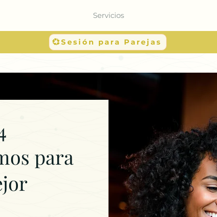
Servicios
💞Sesión para Parejas
4
mos para
ejor