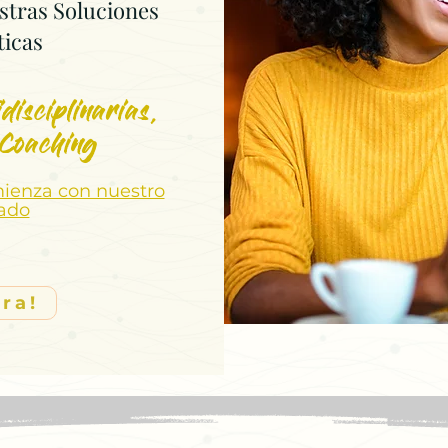
stras Soluciones
ticas
disciplinarias,
 Coaching
mienza con nuestro
zado
ra!