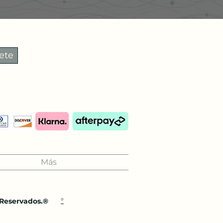
ete
Más
°
 Reservados.®