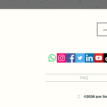
FAQ
°
©2026 por Sol