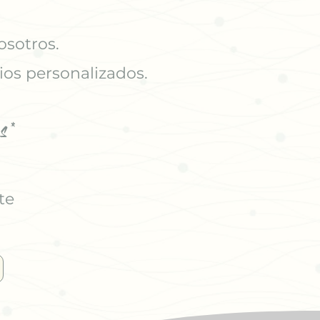
osotros.
ios personalizados.
s*
te