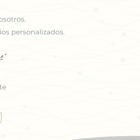
osotros.
ios personalizados.
s*
te