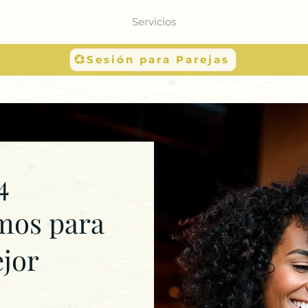
Servicios
💞Sesión para Parejas
4
mos para
ejor