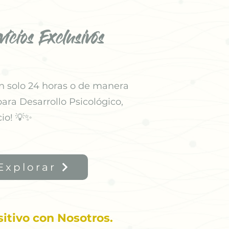
icios Exclusivos
n solo 24 horas o de manera
ara Desarrollo Psicológico,
io! 💡✨
Explorar
itivo con Nosotros.