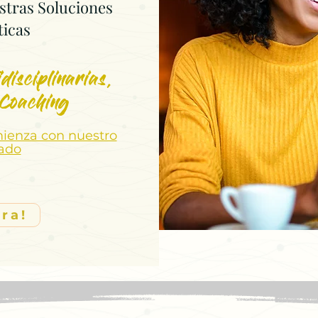
stras Soluciones
ticas
disciplinarias,
 Coaching
mienza con nuestro
zado
ra!