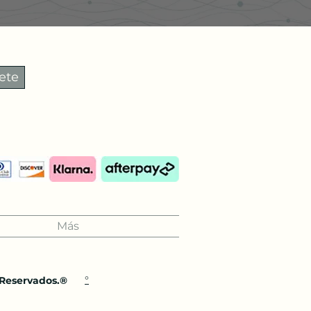
ete
Más
°
 Reservados.®