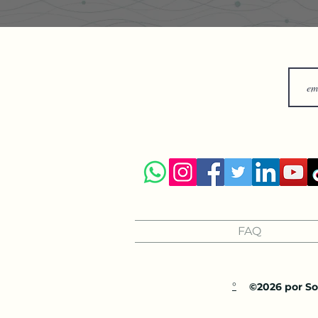
FAQ
°
©2026 por Sol