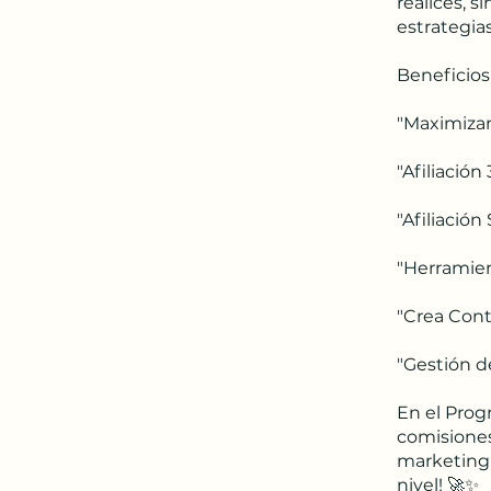
realices, 
estrategia
Beneficios
"Maximizan
"Afiliación
"Afiliación
"Herramient
"Crea Cont
"Gestión d
En el Prog
comisiones
marketing d