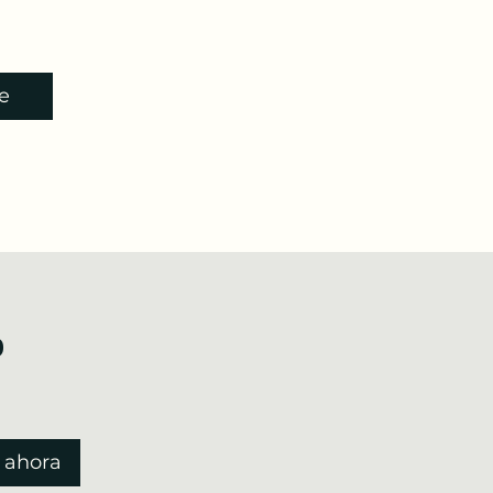
e
o
 ahora