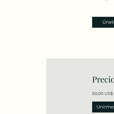
Únet
Preci
50,00 US$
Unirme