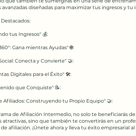
sino que también te sumergirás en una serie de entrenam
s avanzadas diseñadas para maximizar tus ingresos y tu 
 Destacados:
do tus Ingresos" 💰:
 360°: Gana mientras Ayudas" 🌐:
 Social: Conecta y Convierte" 🤝:
as Digitales para el Éxito" 🛠️:
enido que Conquiste" 📝:
e Afiliados: Construyendo tu Propio Equipo" 🤝:
rama de Afiliación Intermedio, no solo te beneficiarás de
 atractivas, sino que también te convertirás en un profe
e afiliación. ¡Únete ahora y lleva tu éxito empresarial al