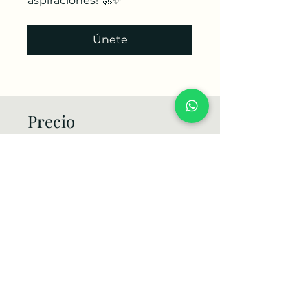
aspiraciones! 🚀✨
Únete
Precio
100,00 US$
Unirme ahora
Compartir