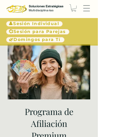
Soluciones Estratégicas
Multidisciplinarias
👤Sesión Individual
💞Sesión para Parejas
🌿Domingos para Tí
Programa de
Afiliación
Premium