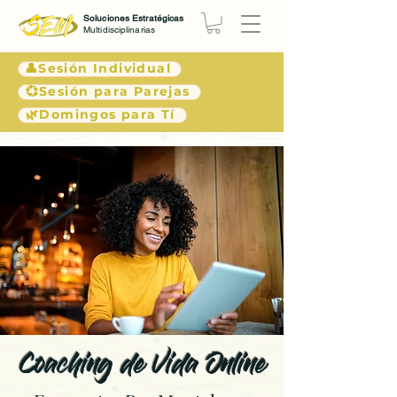
Soluciones Estratégicas
Multidisciplinarias
👤Sesión Individual
💞Sesión para Parejas
🌿Domingos para Tí
Coaching de Vida Online