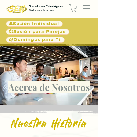
Soluciones Estratégicas
Multidisciplinarias
👤Sesión Individual
💞Sesión para Parejas
🌿Domingos para Tí
Acerca de Nosotros
Nuestra Historia