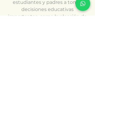
estudiantes y padres a tomar
decisiones educativas
importantes, como la elección de
carreras, programas de estudio y
estrategias de aprendizaje.
Orientación Educativa y Académica
Leer más