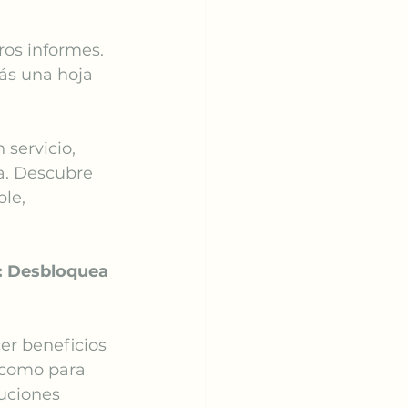
os informes. 
rás una hoja 
 servicio, 
a. Descubre 
le, 
: Desbloquea 
er beneficios 
 como para 
uciones 