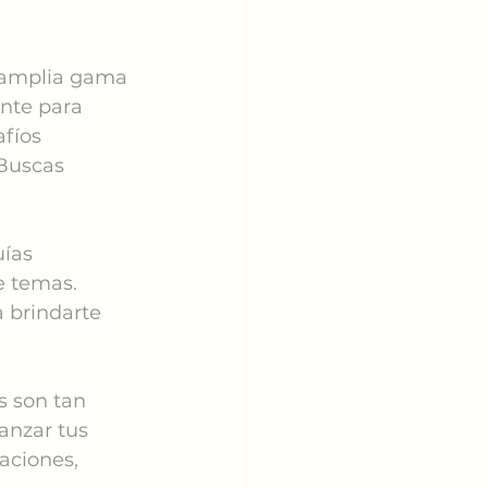
 amplia gama 
nte para 
fíos 
¿Buscas 
ías 
e temas. 
 brindarte 
 son tan 
anzar tus 
aciones, 