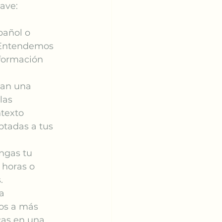
lave:
pañol o 
 Entendemos 
nformación 
can una 
las 
texto 
ptadas a tus 
ngas tu 
 horas o 
.
a 
os a más 
cas en una 