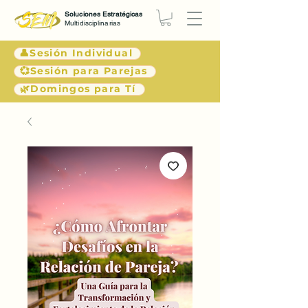
Soluciones Estratégicas
Multidisciplinarias
👤Sesión Individual
💞Sesión para Parejas
🌿Domingos para Tí