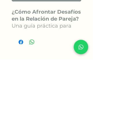
¿Cómo Afrontar Desafíos
en la Relación de Pareja?
Una guía práctica para
fortalecer la
comunicación,
comprender las
diferencias y construir una
relación más saludable.
Suscríbete
Toda relación atraviesa
momentos de cambio,
desacuerdos y desafíos.
La diferencia no está en
Unete
evitar los conflictos, sino
en aprender a afrontarlos
con mayor comprensión,
comunicación y