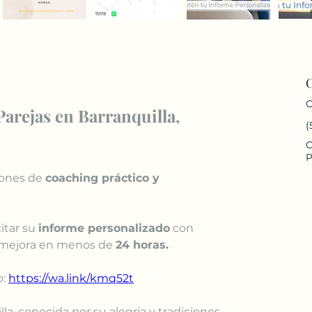
C
arejas en Barranquilla, 
(
C
P
iones de 
coaching práctico y 
itar su 
informe personalizado
 con 
 mejora en menos de 
24 horas.
: 
https://wa.link/kmq52t
a, conocida por su alegría y tradiciones, 