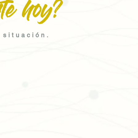
te hoy?
 situación.