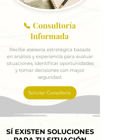
📞 Consultoría
Informada
Recibe asesoría estratégica basada
en análisis y experiencia para evaluar
situaciones, identificar oportunidades
y tomar decisiones con mayor
seguridad.
Solicitar Consultoría
SÍ EXISTEN SOLUCIONES
SÍ EXISTEN SOLUCIONES
PARA TU SITUACIÓN
PARA TU SITUACIÓN