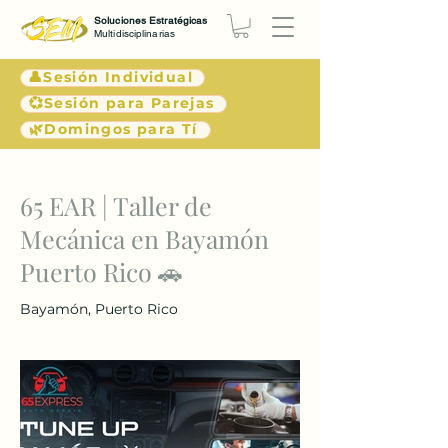
Soluciones Estratégicas
Multidisciplinarias
👤Sesión Individual
💞Sesión para Parejas
🌿Domingos para Tí
< Atrás
65 EAR | Taller de
Mecánica en Bayamón
Puerto Rico 🚗
Bayamón, Puerto Rico