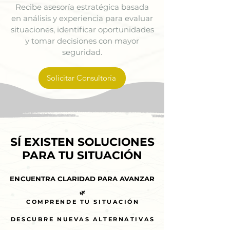
Recibe asesoría estratégica basada
en análisis y experiencia para evaluar
situaciones, identificar oportunidades
y tomar decisiones con mayor
seguridad.
Solicitar Consultoría
SÍ EXISTEN SOLUCIONES
SÍ EXISTEN SOLUCIONES
PARA TU SITUACIÓN
PARA TU SITUACIÓN
ENCUENTRA CLARIDAD PARA AVANZAR
ENCUENTRA CLARIDAD PARA AVANZAR
🌿
🌿
COMPRENDE TU SITUACIÓN
COMPRENDE TU SITUACIÓN
DESCUBRE NUEVAS ALTERNATIVAS
DESCUBRE NUEVAS ALTERNATIVAS