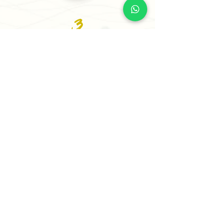
3
Recibe tu Sesión o tu
Informe
Recibe tu informe personalizado en
24 horas o menos (5 horas para casos
prioritarios) o agenda tu sesión
estratégica para comenzar a avanzar
con claridad.
✨ Comienza Tu Proceso