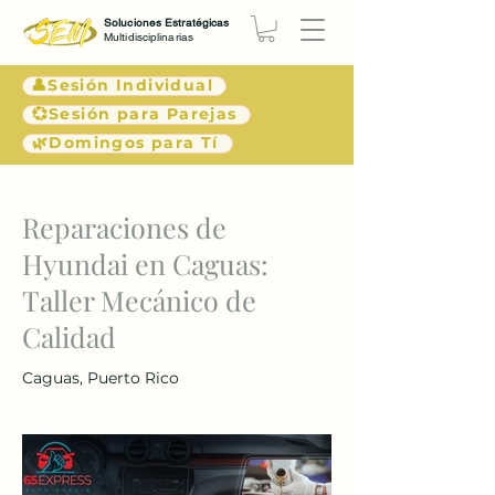
Soluciones Estratégicas
Multidisciplinarias
👤Sesión Individual
💞Sesión para Parejas
🌿Domingos para Tí
< Atrás
Reparaciones de
Hyundai en Caguas:
Taller Mecánico de
Calidad
Caguas, Puerto Rico