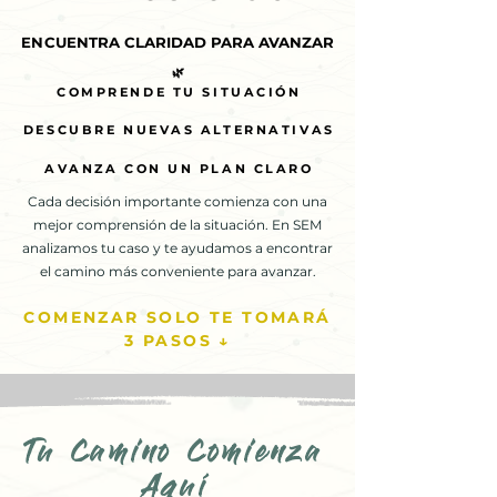
ENCUENTRA CLARIDAD PARA AVANZAR
ENCUENTRA CLARIDAD PARA AVANZAR
🌿
🌿
COMPRENDE TU SITUACIÓN
COMPRENDE TU SITUACIÓN
DESCUBRE NUEVAS ALTERNATIVAS
DESCUBRE NUEVAS ALTERNATIVAS
AVANZA CON UN PLAN CLARO
AVANZA CON UN PLAN CLARO
Cada decisión importante comienza con una
mejor comprensión de la situación. En SEM
analizamos tu caso y te ayudamos a encontrar
el camino más conveniente para avanzar.
COMENZAR SOLO TE TOMARÁ
3 PASOS ↓
Tu Camino Comienza
Aquí