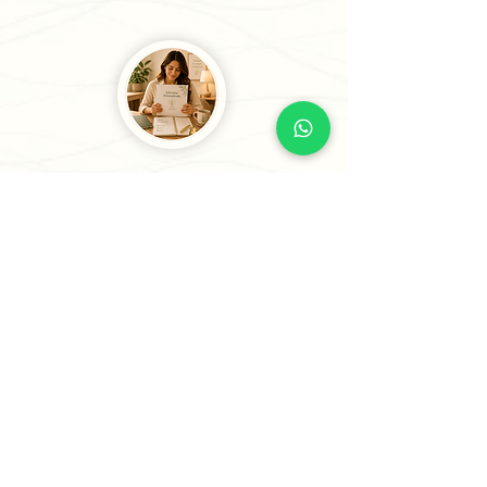
3
Recibe tu Sesión o tu
Informe
Recibe tu informe personalizado en
24 horas o menos (5 horas para casos
prioritarios) o agenda tu sesión
estratégica para comenzar a avanzar
con claridad.