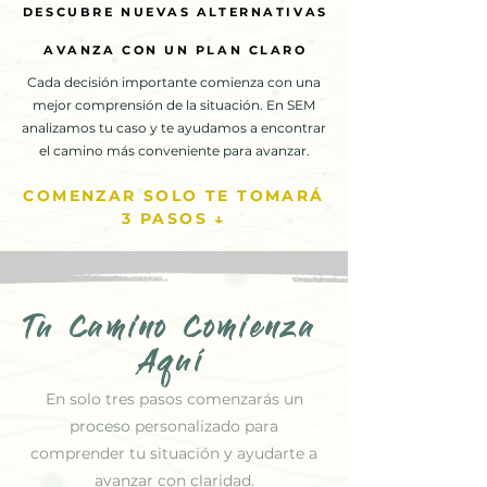
DESCUBRE NUEVAS ALTERNATIVAS
DESCUBRE NUEVAS ALTERNATIVAS
AVANZA CON UN PLAN CLARO
AVANZA CON UN PLAN CLARO
Cada decisión importante comienza con una
mejor comprensión de la situación. En SEM
analizamos tu caso y te ayudamos a encontrar
el camino más conveniente para avanzar.
COMENZAR SOLO TE TOMARÁ
3 PASOS ↓
Tu Camino Comienza
Aquí
En solo tres pasos comenzarás un
proceso personalizado para
comprender tu situación y ayudarte a
avanzar con claridad.