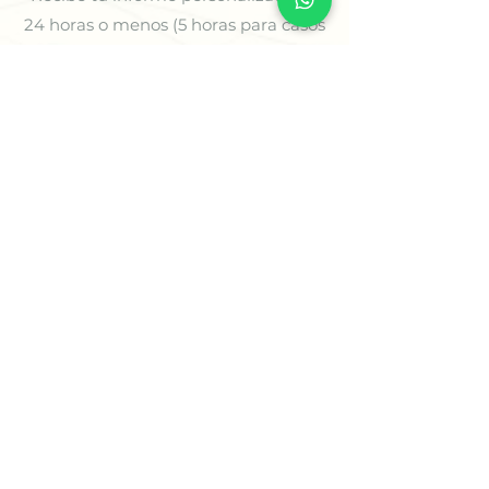
24 horas o menos (5 horas para casos
prioritarios) o agenda tu sesión
estratégica para comenzar a avanzar
con claridad.
✨ Comienza Tu Proceso
🌿
Soluciones para tus
Desafíos
Encuentra Soluciones que se
Ajustan a Ti