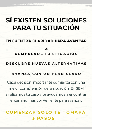
SÍ EXISTEN SOLUCIONES
SÍ EXISTEN SOLUCIONES
PARA TU SITUACIÓN
PARA TU SITUACIÓN
ENCUENTRA CLARIDAD PARA AVANZAR
ENCUENTRA CLARIDAD PARA AVANZAR
🌿
🌿
COMPRENDE TU SITUACIÓN
COMPRENDE TU SITUACIÓN
DESCUBRE NUEVAS ALTERNATIVAS
DESCUBRE NUEVAS ALTERNATIVAS
AVANZA CON UN PLAN CLARO
AVANZA CON UN PLAN CLARO
Cada decisión importante comienza con una
mejor comprensión de la situación. En SEM
analizamos tu caso y te ayudamos a encontrar
el camino más conveniente para avanzar.
COMENZAR SOLO TE TOMARÁ
3 PASOS ↓