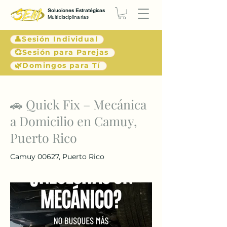
Soluciones Estratégicas
Multidisciplinarias
👤Sesión Individual
💞Sesión para Parejas
🌿Domingos para Tí
< Atrás
🚗 Quick Fix – Mecánica
a Domicilio en Camuy,
Puerto Rico
Camuy 00627, Puerto Rico