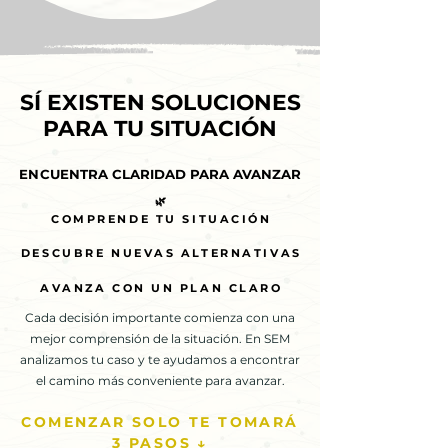
SÍ EXISTEN SOLUCIONES
SÍ EXISTEN SOLUCIONES
PARA TU SITUACIÓN
PARA TU SITUACIÓN
ENCUENTRA CLARIDAD PARA AVANZAR
ENCUENTRA CLARIDAD PARA AVANZAR
🌿
🌿
COMPRENDE TU SITUACIÓN
COMPRENDE TU SITUACIÓN
DESCUBRE NUEVAS ALTERNATIVAS
DESCUBRE NUEVAS ALTERNATIVAS
AVANZA CON UN PLAN CLARO
AVANZA CON UN PLAN CLARO
Cada decisión importante comienza con una
mejor comprensión de la situación. En SEM
analizamos tu caso y te ayudamos a encontrar
el camino más conveniente para avanzar.
COMENZAR SOLO TE TOMARÁ
3 PASOS ↓