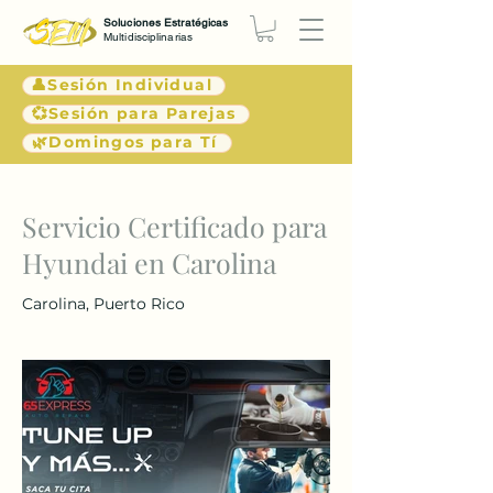
Soluciones Estratégicas
Multidisciplinarias
👤Sesión Individual
💞Sesión para Parejas
🌿Domingos para Tí
< Atrás
Servicio Certificado para
Hyundai en Carolina
Carolina, Puerto Rico