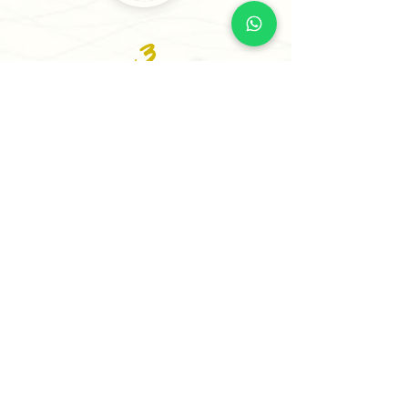
3
Recibe tu Sesión o tu
Informe
Recibe tu informe personalizado en
24 horas o menos (5 horas para casos
prioritarios) o agenda tu sesión
estratégica para comenzar a avanzar
con claridad.
✨ Comienza Tu Proceso