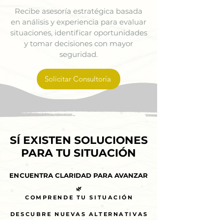
Recibe asesoría estratégica basada
en análisis y experiencia para evaluar
situaciones, identificar oportunidades
y tomar decisiones con mayor
seguridad.
Solicitar Consultoría
SÍ EXISTEN SOLUCIONES
SÍ EXISTEN SOLUCIONES
PARA TU SITUACIÓN
PARA TU SITUACIÓN
ENCUENTRA CLARIDAD PARA AVANZAR
ENCUENTRA CLARIDAD PARA AVANZAR
🌿
🌿
COMPRENDE TU SITUACIÓN
COMPRENDE TU SITUACIÓN
DESCUBRE NUEVAS ALTERNATIVAS
DESCUBRE NUEVAS ALTERNATIVAS