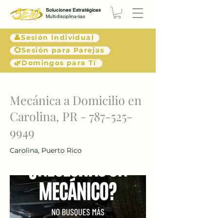
Soluciones Estratégicas
Multidisciplinarias
👤Sesión Individual
💞Sesión para Parejas
🌿Domingos para Tí
< Atrás
Mecánica a Domicilio en
Carolina, PR -
787-525-
9949
Carolina, Puerto Rico