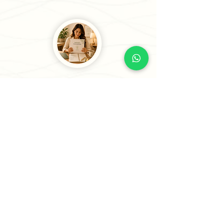
3
Recibe tu Sesión o tu
Informe
Recibe tu informe personalizado en
24 horas o menos (5 horas para casos
prioritarios) o agenda tu sesión
estratégica para comenzar a avanzar