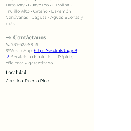
Hato Rey • Guaynabo • Carolina • 
Trujillo Alto • Cataño • Bayamón • 
Canóvanas • Caguas • Aguas Buenas y 
más
📲 
Contáctanos
📞 787-525-9949
💬WhatsApp: 
https://wa.link/tagju8
📍
 Servicio a domicilio — Rápido, 
eficiente y garantizado.
Localidad
Carolina, Puerto Rico