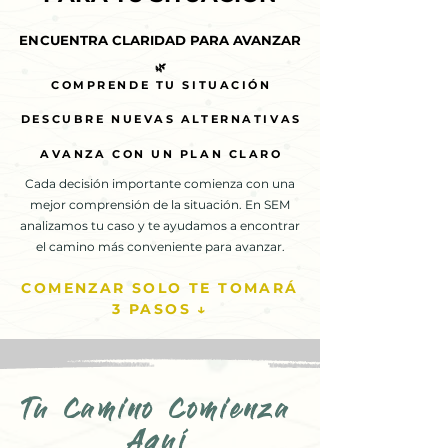
ENCUENTRA CLARIDAD PARA AVANZAR
ENCUENTRA CLARIDAD PARA AVANZAR
🌿
🌿
COMPRENDE TU SITUACIÓN
COMPRENDE TU SITUACIÓN
DESCUBRE NUEVAS ALTERNATIVAS
DESCUBRE NUEVAS ALTERNATIVAS
AVANZA CON UN PLAN CLARO
AVANZA CON UN PLAN CLARO
Cada decisión importante comienza con una
mejor comprensión de la situación. En SEM
analizamos tu caso y te ayudamos a encontrar
el camino más conveniente para avanzar.
COMENZAR SOLO TE TOMARÁ
3 PASOS ↓
Tu Camino Comienza
Aquí