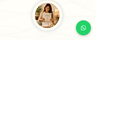
3
Recibe tu Sesión o tu
Informe
Recibe tu informe personalizado en
24 horas o menos (5 horas para casos
prioritarios) o agenda tu sesión
estratégica para comenzar a avanzar
con claridad.