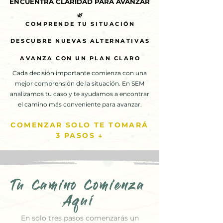
ENCUENTRA CLARIDAD PARA AVANZAR
ENCUENTRA CLARIDAD PARA AVANZAR
🌿
🌿
COMPRENDE TU SITUACIÓN
COMPRENDE TU SITUACIÓN
DESCUBRE NUEVAS ALTERNATIVAS
DESCUBRE NUEVAS ALTERNATIVAS
AVANZA CON UN PLAN CLARO
AVANZA CON UN PLAN CLARO
Cada decisión importante comienza con una
mejor comprensión de la situación. En SEM
analizamos tu caso y te ayudamos a encontrar
el camino más conveniente para avanzar.
COMENZAR SOLO TE TOMARÁ
3 PASOS ↓
Tu Camino Comienza
Aquí
En solo tres pasos comenzarás un