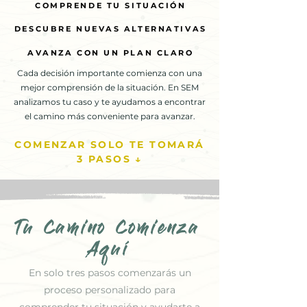
COMPRENDE TU SITUACIÓN
COMPRENDE TU SITUACIÓN
DESCUBRE NUEVAS ALTERNATIVAS
DESCUBRE NUEVAS ALTERNATIVAS
AVANZA CON UN PLAN CLARO
AVANZA CON UN PLAN CLARO
Cada decisión importante comienza con una
mejor comprensión de la situación. En SEM
analizamos tu caso y te ayudamos a encontrar
el camino más conveniente para avanzar.
COMENZAR SOLO TE TOMARÁ
3 PASOS ↓
Tu Camino Comienza
Aquí
En solo tres pasos comenzarás un
proceso personalizado para
comprender tu situación y ayudarte a