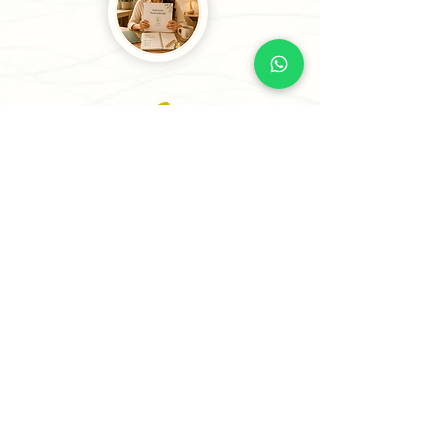
3
Recibe tu Sesión o tu
Informe
Recibe tu informe personalizado en
24 horas o menos (5 horas para casos
prioritarios) o agenda tu sesión
estratégica para comenzar a avanzar
con claridad.
✨ Comienza Tu Proceso