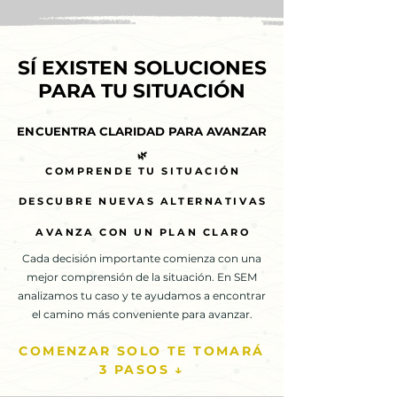
SÍ EXISTEN SOLUCIONES
SÍ EXISTEN SOLUCIONES
PARA TU SITUACIÓN
PARA TU SITUACIÓN
ENCUENTRA CLARIDAD PARA AVANZAR
ENCUENTRA CLARIDAD PARA AVANZAR
🌿
🌿
COMPRENDE TU SITUACIÓN
COMPRENDE TU SITUACIÓN
DESCUBRE NUEVAS ALTERNATIVAS
DESCUBRE NUEVAS ALTERNATIVAS
AVANZA CON UN PLAN CLARO
AVANZA CON UN PLAN CLARO
Cada decisión importante comienza con una
mejor comprensión de la situación. En SEM
analizamos tu caso y te ayudamos a encontrar
el camino más conveniente para avanzar.
COMENZAR SOLO TE TOMARÁ
3 PASOS ↓