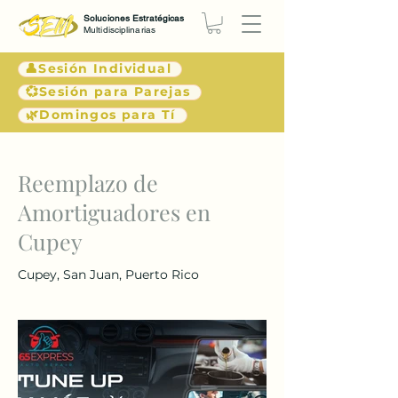
Soluciones Estratégicas
Multidisciplinarias
👤Sesión Individual
💞Sesión para Parejas
🌿Domingos para Tí
< Atrás
Reemplazo de
Amortiguadores en
Cupey
Cupey, San Juan, Puerto Rico