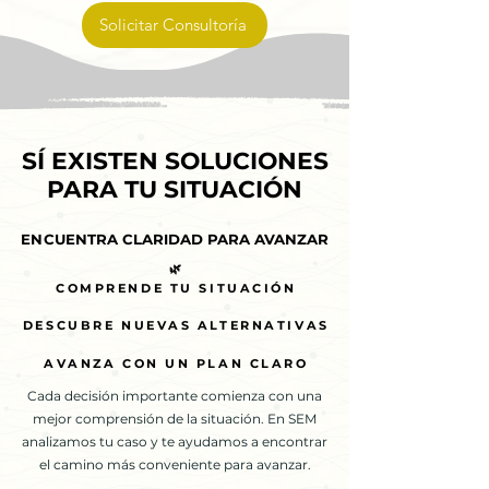
Solicitar Consultoría
SÍ EXISTEN SOLUCIONES
SÍ EXISTEN SOLUCIONES
PARA TU SITUACIÓN
PARA TU SITUACIÓN
ENCUENTRA CLARIDAD PARA AVANZAR
ENCUENTRA CLARIDAD PARA AVANZAR
🌿
🌿
COMPRENDE TU SITUACIÓN
COMPRENDE TU SITUACIÓN
DESCUBRE NUEVAS ALTERNATIVAS
DESCUBRE NUEVAS ALTERNATIVAS
AVANZA CON UN PLAN CLARO
AVANZA CON UN PLAN CLARO
Cada decisión importante comienza con una
mejor comprensión de la situación. En SEM
analizamos tu caso y te ayudamos a encontrar
el camino más conveniente para avanzar.