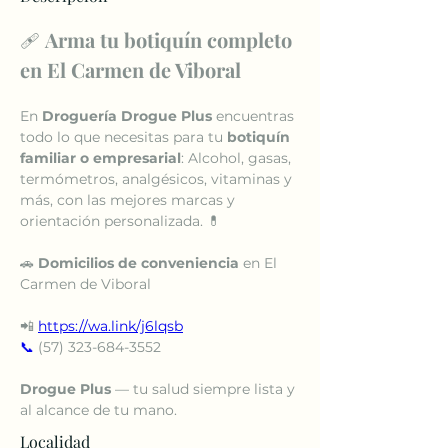
🩹 
Arma tu botiquín completo 
en El Carmen de Viboral
En 
Droguería Drogue Plus
 encuentras 
todo lo que necesitas para tu 
botiquín 
familiar o empresarial
: Alcohol, gasas, 
termómetros, analgésicos, vitaminas y 
más, con las mejores marcas y 
orientación personalizada. 💊
🚗 
Domicilios de conveniencia
 en El 
Carmen de Viboral
📲 
https://wa.link/j6lqsb
📞
 (57) 323-684-3552
Drogue Plus
 — tu salud siempre lista y 
al alcance de tu mano.
Localidad