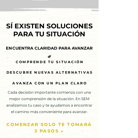
SÍ EXISTEN SOLUCIONES
SÍ EXISTEN SOLUCIONES
PARA TU SITUACIÓN
PARA TU SITUACIÓN
ENCUENTRA CLARIDAD PARA AVANZAR
ENCUENTRA CLARIDAD PARA AVANZAR
🌿
🌿
COMPRENDE TU SITUACIÓN
COMPRENDE TU SITUACIÓN
DESCUBRE NUEVAS ALTERNATIVAS
DESCUBRE NUEVAS ALTERNATIVAS
AVANZA CON UN PLAN CLARO
AVANZA CON UN PLAN CLARO
Cada decisión importante comienza con una
mejor comprensión de la situación. En SEM
analizamos tu caso y te ayudamos a encontrar
el camino más conveniente para avanzar.
COMENZAR SOLO TE TOMARÁ
3 PASOS ↓