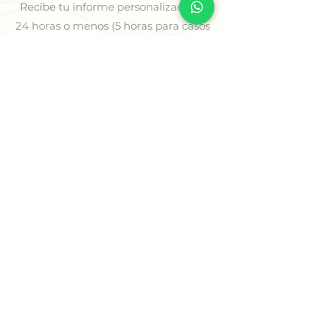
Recibe tu informe personalizado en
24 horas o menos (5 horas para casos
prioritarios) o agenda tu sesión
estratégica para comenzar a avanzar
con claridad.
✨ Comienza Tu Proceso
🌿
Soluciones para tus
Desafíos
Encuentra Soluciones que se
Ajustan a Ti