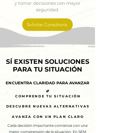
y tomar decisiones con mayor
seguridad.
Solicitar Consultoría
SÍ EXISTEN SOLUCIONES
SÍ EXISTEN SOLUCIONES
PARA TU SITUACIÓN
PARA TU SITUACIÓN
ENCUENTRA CLARIDAD PARA AVANZAR
ENCUENTRA CLARIDAD PARA AVANZAR
🌿
🌿
COMPRENDE TU SITUACIÓN
COMPRENDE TU SITUACIÓN
DESCUBRE NUEVAS ALTERNATIVAS
DESCUBRE NUEVAS ALTERNATIVAS
AVANZA CON UN PLAN CLARO
AVANZA CON UN PLAN CLARO
Cada decisión importante comienza con una
mejor comprensión de la situación. En SEM