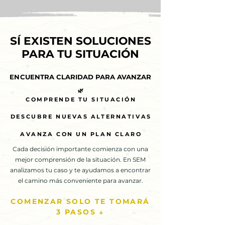
SÍ EXISTEN SOLUCIONES
SÍ EXISTEN SOLUCIONES
PARA TU SITUACIÓN
PARA TU SITUACIÓN
ENCUENTRA CLARIDAD PARA AVANZAR
ENCUENTRA CLARIDAD PARA AVANZAR
🌿
🌿
COMPRENDE TU SITUACIÓN
COMPRENDE TU SITUACIÓN
DESCUBRE NUEVAS ALTERNATIVAS
DESCUBRE NUEVAS ALTERNATIVAS
AVANZA CON UN PLAN CLARO
AVANZA CON UN PLAN CLARO
Cada decisión importante comienza con una
mejor comprensión de la situación. En SEM
analizamos tu caso y te ayudamos a encontrar
el camino más conveniente para avanzar.
COMENZAR SOLO TE TOMARÁ
3 PASOS ↓