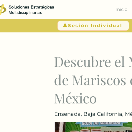
Soluciones Estratégicas
Inicio
Multidisciplinarias
👤Sesión Individual
< Atrás
Descubre el 
de Mariscos 
México
Ensenada, Baja California, M