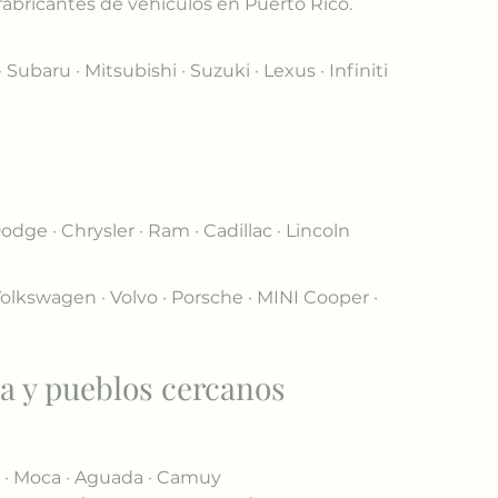
fabricantes de vehículos en Puerto Rico.
Subaru · Mitsubishi · Suzuki · Lexus · Infiniti 
odge · Chrysler · Ram · Cadillac · Lincoln
lkswagen · Volvo · Porsche · MINI Cooper · 
la y pueblos cercanos
as · Moca · Aguada · Camuy