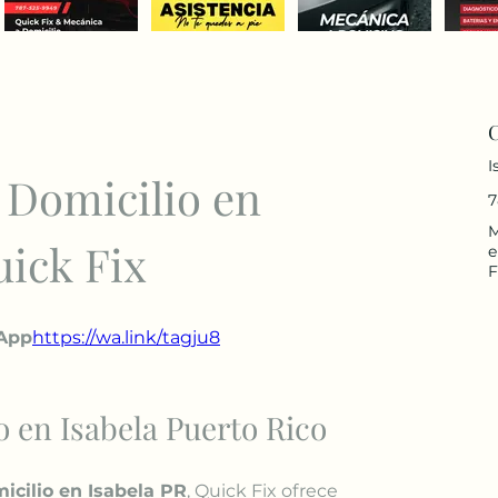
I
 Domicilio en 
7
M
uick Fix
e
F
sApp
https://
wa.link/tagju8
o en Isabela Puerto Rico
icilio en Isabela PR
, Quick Fix ofrece 