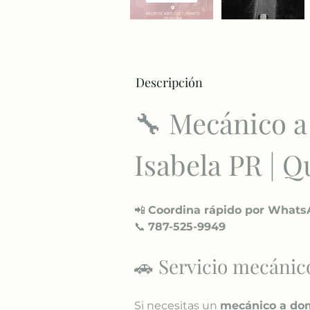
Descripción
🔧 Mecánico a
Isabela PR | Q
📲 
Coordina rápido por What
📞 
787-525-9949
🚗 Servicio mecánic
Si necesitas un 
mecánico a dom