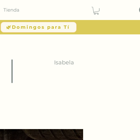
Tienda
🌿Domingos para Tí
Isabela