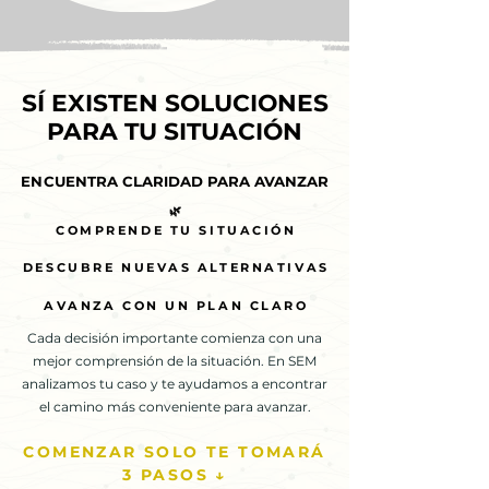
SÍ EXISTEN SOLUCIONES
SÍ EXISTEN SOLUCIONES
PARA TU SITUACIÓN
PARA TU SITUACIÓN
ENCUENTRA CLARIDAD PARA AVANZAR
ENCUENTRA CLARIDAD PARA AVANZAR
🌿
🌿
COMPRENDE TU SITUACIÓN
COMPRENDE TU SITUACIÓN
DESCUBRE NUEVAS ALTERNATIVAS
DESCUBRE NUEVAS ALTERNATIVAS
AVANZA CON UN PLAN CLARO
AVANZA CON UN PLAN CLARO
Cada decisión importante comienza con una
mejor comprensión de la situación. En SEM
analizamos tu caso y te ayudamos a encontrar
el camino más conveniente para avanzar.
COMENZAR SOLO TE TOMARÁ
3 PASOS ↓