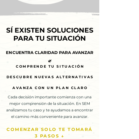
SÍ EXISTEN SOLUCIONES
SÍ EXISTEN SOLUCIONES
PARA TU SITUACIÓN
PARA TU SITUACIÓN
ENCUENTRA CLARIDAD PARA AVANZAR
ENCUENTRA CLARIDAD PARA AVANZAR
🌿
🌿
COMPRENDE TU SITUACIÓN
COMPRENDE TU SITUACIÓN
DESCUBRE NUEVAS ALTERNATIVAS
DESCUBRE NUEVAS ALTERNATIVAS
AVANZA CON UN PLAN CLARO
AVANZA CON UN PLAN CLARO
Cada decisión importante comienza con una
mejor comprensión de la situación. En SEM
analizamos tu caso y te ayudamos a encontrar
el camino más conveniente para avanzar.
COMENZAR SOLO TE TOMARÁ
3 PASOS ↓