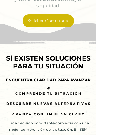
seguridad.
Solicitar Consultoría
SÍ EXISTEN SOLUCIONES
SÍ EXISTEN SOLUCIONES
PARA TU SITUACIÓN
PARA TU SITUACIÓN
ENCUENTRA CLARIDAD PARA AVANZAR
ENCUENTRA CLARIDAD PARA AVANZAR
🌿
🌿
COMPRENDE TU SITUACIÓN
COMPRENDE TU SITUACIÓN
DESCUBRE NUEVAS ALTERNATIVAS
DESCUBRE NUEVAS ALTERNATIVAS
AVANZA CON UN PLAN CLARO
AVANZA CON UN PLAN CLARO
Cada decisión importante comienza con una
mejor comprensión de la situación. En SEM