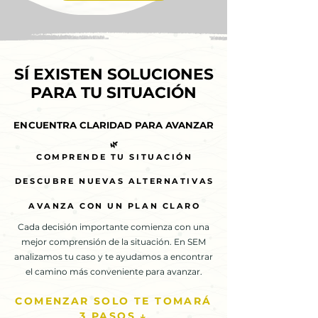
SÍ EXISTEN SOLUCIONES
SÍ EXISTEN SOLUCIONES
PARA TU SITUACIÓN
PARA TU SITUACIÓN
ENCUENTRA CLARIDAD PARA AVANZAR
ENCUENTRA CLARIDAD PARA AVANZAR
🌿
🌿
COMPRENDE TU SITUACIÓN
COMPRENDE TU SITUACIÓN
DESCUBRE NUEVAS ALTERNATIVAS
DESCUBRE NUEVAS ALTERNATIVAS
AVANZA CON UN PLAN CLARO
AVANZA CON UN PLAN CLARO
Cada decisión importante comienza con una
mejor comprensión de la situación. En SEM
analizamos tu caso y te ayudamos a encontrar
el camino más conveniente para avanzar.
COMENZAR SOLO TE TOMARÁ
3 PASOS ↓