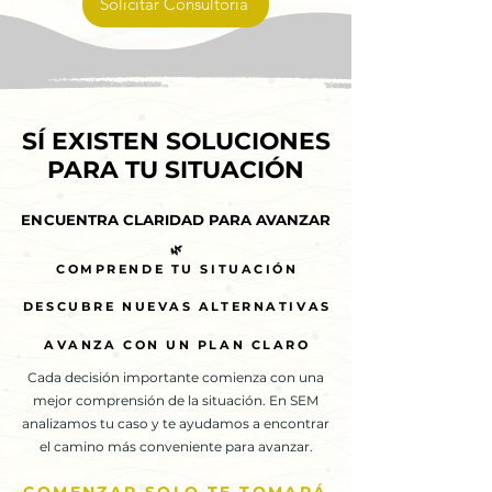
Solicitar Consultoría
SÍ EXISTEN SOLUCIONES
SÍ EXISTEN SOLUCIONES
PARA TU SITUACIÓN
PARA TU SITUACIÓN
ENCUENTRA CLARIDAD PARA AVANZAR
ENCUENTRA CLARIDAD PARA AVANZAR
🌿
🌿
COMPRENDE TU SITUACIÓN
COMPRENDE TU SITUACIÓN
DESCUBRE NUEVAS ALTERNATIVAS
DESCUBRE NUEVAS ALTERNATIVAS
AVANZA CON UN PLAN CLARO
AVANZA CON UN PLAN CLARO
Cada decisión importante comienza con una
mejor comprensión de la situación. En SEM
analizamos tu caso y te ayudamos a encontrar
el camino más conveniente para avanzar.
COMENZAR SOLO TE TOMARÁ