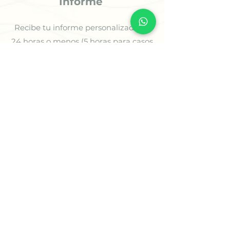
Informe
Recibe tu informe personalizado en
24 horas o menos (5 horas para casos
prioritarios) o agenda tu sesión
estratégica para comenzar a avanzar
con claridad.
✨ Comienza Tu Proceso
🌿
Soluciones para tus
Desafíos
Encuentra Soluciones que se