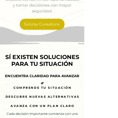
y tomar decisiones con mayor
seguridad.
Solicitar Consultoría
SÍ EXISTEN SOLUCIONES
SÍ EXISTEN SOLUCIONES
PARA TU SITUACIÓN
PARA TU SITUACIÓN
ENCUENTRA CLARIDAD PARA AVANZAR
ENCUENTRA CLARIDAD PARA AVANZAR
🌿
🌿
COMPRENDE TU SITUACIÓN
COMPRENDE TU SITUACIÓN
DESCUBRE NUEVAS ALTERNATIVAS
DESCUBRE NUEVAS ALTERNATIVAS
AVANZA CON UN PLAN CLARO
AVANZA CON UN PLAN CLARO
Cada decisión importante comienza con una