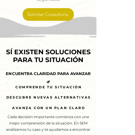
Solicitar Consultoría
SÍ EXISTEN SOLUCIONES
SÍ EXISTEN SOLUCIONES
PARA TU SITUACIÓN
PARA TU SITUACIÓN
ENCUENTRA CLARIDAD PARA AVANZAR
ENCUENTRA CLARIDAD PARA AVANZAR
🌿
🌿
COMPRENDE TU SITUACIÓN
COMPRENDE TU SITUACIÓN
DESCUBRE NUEVAS ALTERNATIVAS
DESCUBRE NUEVAS ALTERNATIVAS
AVANZA CON UN PLAN CLARO
AVANZA CON UN PLAN CLARO
Cada decisión importante comienza con una
mejor comprensión de la situación. En SEM
analizamos tu caso y te ayudamos a encontrar