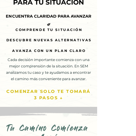
PARA TU SITUACIÓN
PARA TU SITUACIÓN
ENCUENTRA CLARIDAD PARA AVANZAR
ENCUENTRA CLARIDAD PARA AVANZAR
🌿
🌿
COMPRENDE TU SITUACIÓN
COMPRENDE TU SITUACIÓN
DESCUBRE NUEVAS ALTERNATIVAS
DESCUBRE NUEVAS ALTERNATIVAS
AVANZA CON UN PLAN CLARO
AVANZA CON UN PLAN CLARO
Cada decisión importante comienza con una
mejor comprensión de la situación. En SEM
analizamos tu caso y te ayudamos a encontrar
el camino más conveniente para avanzar.
COMENZAR SOLO TE TOMARÁ
3 PASOS ↓
Tu Camino Comienza