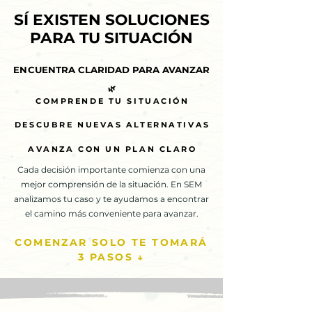
SÍ EXISTEN SOLUCIONES
SÍ EXISTEN SOLUCIONES
PARA TU SITUACIÓN
PARA TU SITUACIÓN
ENCUENTRA CLARIDAD PARA AVANZAR
ENCUENTRA CLARIDAD PARA AVANZAR
🌿
🌿
COMPRENDE TU SITUACIÓN
COMPRENDE TU SITUACIÓN
DESCUBRE NUEVAS ALTERNATIVAS
DESCUBRE NUEVAS ALTERNATIVAS
AVANZA CON UN PLAN CLARO
AVANZA CON UN PLAN CLARO
Cada decisión importante comienza con una
mejor comprensión de la situación. En SEM
analizamos tu caso y te ayudamos a encontrar
el camino más conveniente para avanzar.
COMENZAR SOLO TE TOMARÁ
3 PASOS ↓