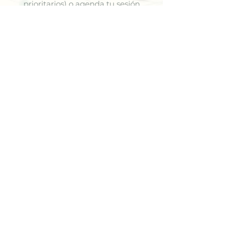
prioritarios) o agenda tu sesión
estratégica para comenzar a avanzar
con claridad.
✨ Comienza Tu Proceso
🌿
Soluciones para tus
Desafíos
Encuentra Soluciones que se
Ajustan a Ti
Cada situación es diferente.
Selecciona el área donde necesitas