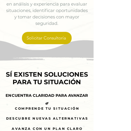
en análisis y experiencia para evaluar
situaciones, identificar oportunidades
y tomar decisiones con mayor
seguridad.
Solicitar Consultoría
SÍ EXISTEN SOLUCIONES
SÍ EXISTEN SOLUCIONES
PARA TU SITUACIÓN
PARA TU SITUACIÓN
ENCUENTRA CLARIDAD PARA AVANZAR
ENCUENTRA CLARIDAD PARA AVANZAR
🌿
🌿
COMPRENDE TU SITUACIÓN
COMPRENDE TU SITUACIÓN
DESCUBRE NUEVAS ALTERNATIVAS
DESCUBRE NUEVAS ALTERNATIVAS
AVANZA CON UN PLAN CLARO
AVANZA CON UN PLAN CLARO