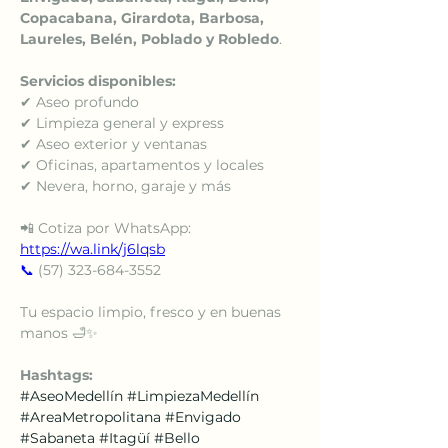
Copacabana, Girardota, Barbosa, 
Laureles, Belén, Poblado y Robledo
.
Servicios disponibles:
✔ Aseo profundo
✔ Limpieza general y express
✔ Aseo exterior y ventanas
✔ Oficinas, apartamentos y locales
✔ Nevera, horno, garaje y más
📲 Cotiza por WhatsApp: 
https://wa.link/j6lqsb
📞
 (57) 323-684-3552
Tu espacio limpio, fresco y en buenas 
manos 🛁✨
Hashtags:
#AseoMedellín
#LimpiezaMedellín
#AreaMetropolitana
#Envigado
#Sabaneta
#Itagüí
#Bello