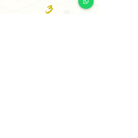
3
Recibe tu Sesión o tu
Informe
Recibe tu informe personalizado en
24 horas o menos (5 horas para casos
prioritarios) o agenda tu sesión
estratégica para comenzar a avanzar
con claridad.
✨ Comienza Tu Proceso