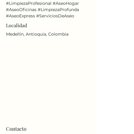
#LimpiezaProfesional
#AseoHogar
#AseoOficinas
#LimpiezaProfunda
#AseoExpress
#ServiciosDeAseo
Localidad
Medellín, Antioquia, Colombia
Contacto