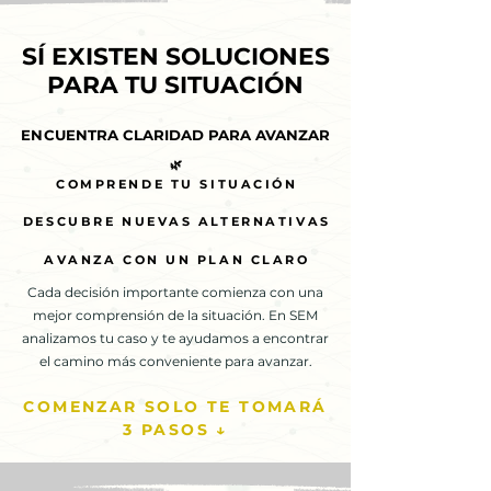
SÍ EXISTEN SOLUCIONES
SÍ EXISTEN SOLUCIONES
PARA TU SITUACIÓN
PARA TU SITUACIÓN
ENCUENTRA CLARIDAD PARA AVANZAR
ENCUENTRA CLARIDAD PARA AVANZAR
🌿
🌿
COMPRENDE TU SITUACIÓN
COMPRENDE TU SITUACIÓN
DESCUBRE NUEVAS ALTERNATIVAS
DESCUBRE NUEVAS ALTERNATIVAS
AVANZA CON UN PLAN CLARO
AVANZA CON UN PLAN CLARO
Cada decisión importante comienza con una
mejor comprensión de la situación. En SEM
analizamos tu caso y te ayudamos a encontrar
el camino más conveniente para avanzar.
COMENZAR SOLO TE TOMARÁ
3 PASOS ↓