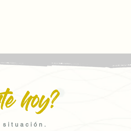
te hoy?
 situación.