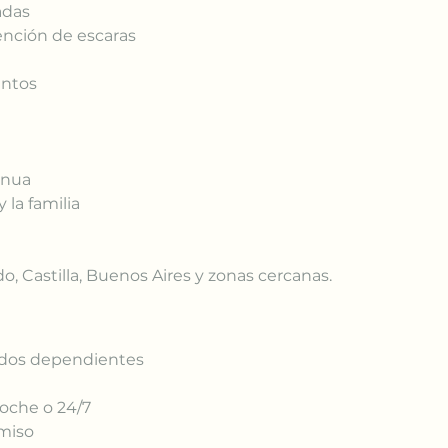
adas
ención de escaras
entos
inua
 la familia
o, Castilla, Buenos Aires y zonas cercanas.
ados dependientes
noche o 24/7
omiso