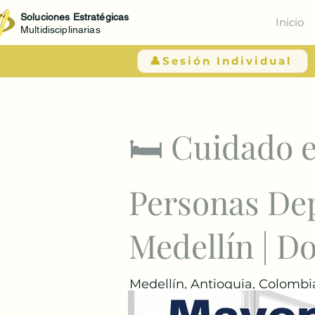
Soluciones Estratégicas
Inicio
Multidisciplinarias
👤Sesión Individual
< Atrás
🛏️ Cuidado 
Personas De
Medellín | D
Medellín, Antioquia, Colombi