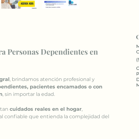
M
ra Personas Dependientes en 
C
(
C
P
gral
, brindamos atención profesional y 
D
M
endientes, pacientes encamados o con 
n
, sin importar la edad.
tan 
cuidados reales en el hogar
, 
l confiable que entienda la complejidad del 