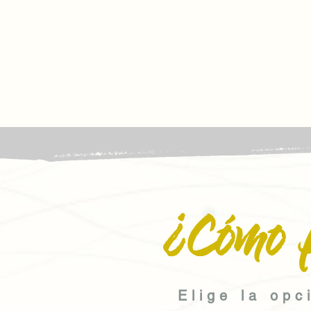
¿Cómo 
Elige la opc