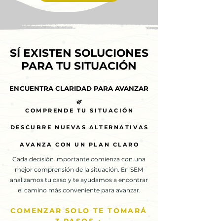
SÍ EXISTEN SOLUCIONES
SÍ EXISTEN SOLUCIONES
PARA TU SITUACIÓN
PARA TU SITUACIÓN
ENCUENTRA CLARIDAD PARA AVANZAR
ENCUENTRA CLARIDAD PARA AVANZAR
🌿
🌿
COMPRENDE TU SITUACIÓN
COMPRENDE TU SITUACIÓN
DESCUBRE NUEVAS ALTERNATIVAS
DESCUBRE NUEVAS ALTERNATIVAS
AVANZA CON UN PLAN CLARO
AVANZA CON UN PLAN CLARO
Cada decisión importante comienza con una
mejor comprensión de la situación. En SEM
analizamos tu caso y te ayudamos a encontrar
el camino más conveniente para avanzar.
COMENZAR SOLO TE TOMARÁ
3 PASOS ↓