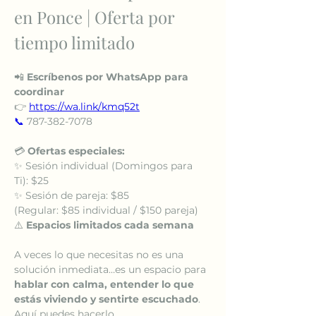
en Ponce | Oferta por 
tiempo limitado
📲 
Escríbenos por WhatsApp para 
coordinar
👉 
https://wa.link/kmq52t
📞
 787-382-7078
💳 
Ofertas especiales:
✨ Sesión individual (Domingos para 
Ti): $25
✨ Sesión de pareja: $85
(Regular: $85 individual / $150 pareja)
⚠️ 
Espacios limitados cada semana
A veces lo que necesitas no es una 
solución inmediata…es un espacio para 
hablar con calma, entender lo que 
estás viviendo y sentirte escuchado
.
Aquí puedes hacerlo.