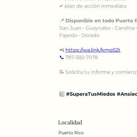
✔ plan de acción inmediato
📍 
Disponible en todo Puerto R
San Juan • Guaynabo • Carolina 
Fajardo • Dorado
📲 
https://wa.link/kmq52t
📞
 787-382-7078
📝 Solicita tu Informe y comien
#️⃣ 
#SuperaTusMiedos
#Ansie
Localidad
Puerto Rico