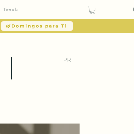
Tienda
🌿Domingos para Tí
PR