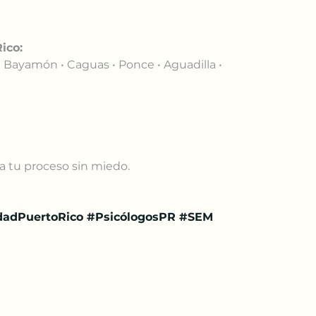
ico:
• Bayamón • Caguas • Ponce • Aguadilla • 
za tu proceso sin miedo.
dadPuertoRico
#PsicólogosPR
#SEM