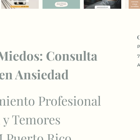
P
Miedos: Consulta 
7
A
 en Ansiedad
iento Profesional 
 y Temores 
M Puerto Rico