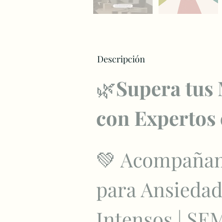
Descripción
🌿
Supera tus 
con Expertos
💚 Acompañam
para Ansiedad
Intensos | SE