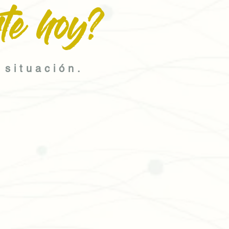
te hoy?
 situación.