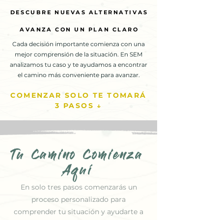
DESCUBRE NUEVAS ALTERNATIVAS
DESCUBRE NUEVAS ALTERNATIVAS
AVANZA CON UN PLAN CLARO
AVANZA CON UN PLAN CLARO
Cada decisión importante comienza con una
mejor comprensión de la situación. En SEM
analizamos tu caso y te ayudamos a encontrar
el camino más conveniente para avanzar.
COMENZAR SOLO TE TOMARÁ
3 PASOS ↓
Tu Camino Comienza
Aquí
En solo tres pasos comenzarás un
proceso personalizado para
comprender tu situación y ayudarte a