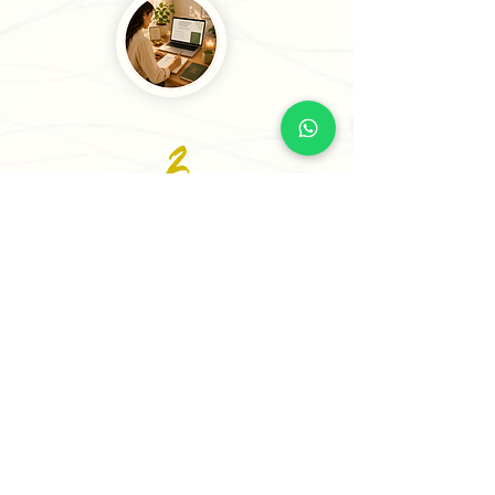
2
Cuentanos tu situación
Comparte tu caso mediante un
formulario sencillo. Analizaremos tu
información para ofrecerte la
orientación más adecuada.