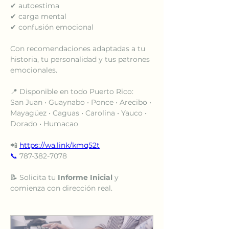
✔ autoestima
✔ carga mental
✔ confusión emocional
Con recomendaciones adaptadas a tu 
historia, tu personalidad y tus patrones 
emocionales.
📍 Disponible en todo Puerto Rico:
San Juan • Guaynabo • Ponce • Arecibo • 
Mayagüez • Caguas • Carolina • Yauco • 
Dorado • Humacao
📲 
https://wa.link/kmq52t
📞
 787-382-7078
📝 Solicita tu 
Informe Inicial
 y 
comienza con dirección real.