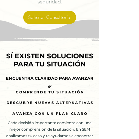
seguridad.
Solicitar Consultoría
SÍ EXISTEN SOLUCIONES
SÍ EXISTEN SOLUCIONES
PARA TU SITUACIÓN
PARA TU SITUACIÓN
ENCUENTRA CLARIDAD PARA AVANZAR
ENCUENTRA CLARIDAD PARA AVANZAR
🌿
🌿
COMPRENDE TU SITUACIÓN
COMPRENDE TU SITUACIÓN
DESCUBRE NUEVAS ALTERNATIVAS
DESCUBRE NUEVAS ALTERNATIVAS
AVANZA CON UN PLAN CLARO
AVANZA CON UN PLAN CLARO
Cada decisión importante comienza con una
mejor comprensión de la situación. En SEM
analizamos tu caso y te ayudamos a encontrar